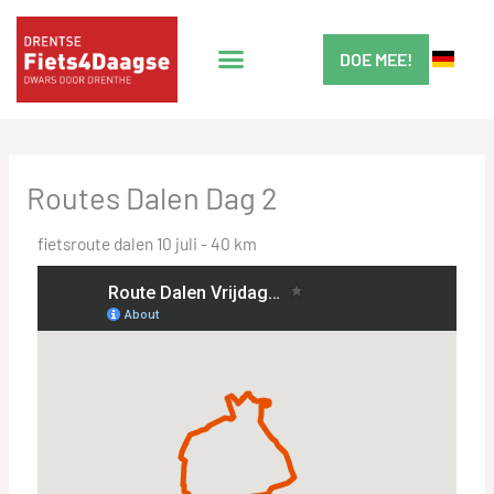
Ga
naar
DOE MEE!
de
inhoud
Routes Dalen Dag 2
fietsroute dalen 10 juli - 40 km