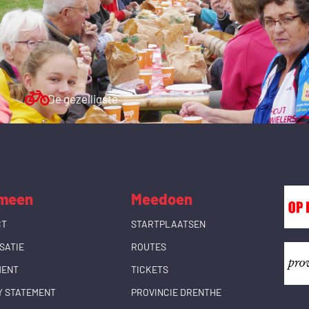
De gezelligste
meen
Meedoen
CT
STARTPLAATSEN
SATIE
ROUTES
MENT
TICKETS
Y STATEMENT
PROVINCIE DRENTHE