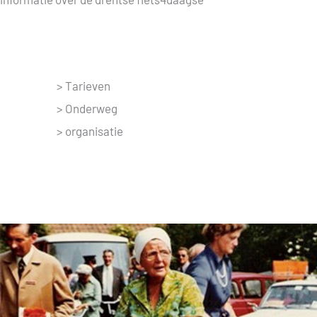
> Tarieven
> Onderweg
> organisatie