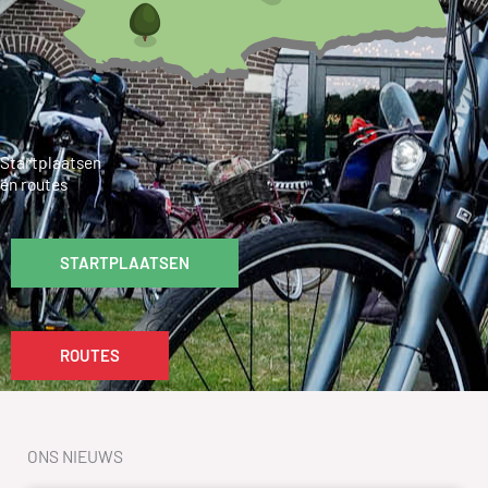
Startplaatsen
en routes
STARTPLAATSEN
ROUTES
ONS NIEUWS