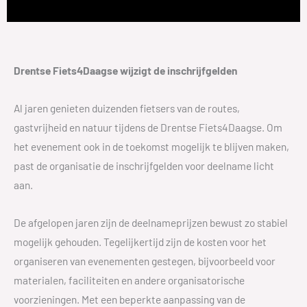
Drentse Fiets4Daagse wijzigt de inschrijfgelden
Al jaren genieten duizenden fietsers van de routes,
gastvrijheid en natuur tijdens de Drentse Fiets4Daagse. Om
het evenement ook in de toekomst mogelijk te blijven maken,
past de organisatie de inschrijfgelden voor deelname licht
aan.
De afgelopen jaren zijn de deelnameprijzen bewust zo stabiel
mogelijk gehouden. Tegelijkertijd zijn de kosten voor het
organiseren van evenementen gestegen, bijvoorbeeld voor
materialen, faciliteiten en andere organisatorische
voorzieningen. Met een beperkte aanpassing van de