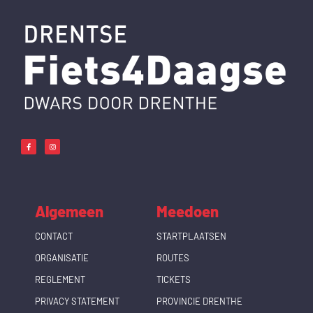
F
I
a
n
c
s
e
t
b
a
o
g
o
r
k
a
-
m
f
Algemeen
Meedoen
CONTACT
STARTPLAATSEN
ORGANISATIE
ROUTES
REGLEMENT
TICKETS
PRIVACY STATEMENT
PROVINCIE DRENTHE