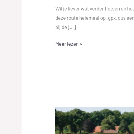
Wil je liever wat verder fietsen en h
deze route helemaal op .gpx, dus een
bij de […]
Meer lezen »
Kinderen
t/m
12