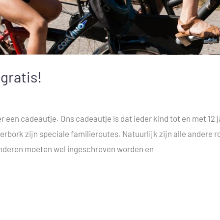
gratis!
r een cadeautje. Ons cadeautje is dat ieder kind tot en met 12 
rbork zijn speciale familieroutes. Natuurlijk zijn alle andere r
Kinderen moeten wel ingeschreven worden en