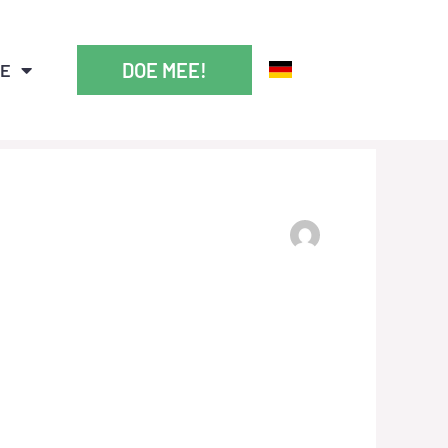
DOE MEE!
IE